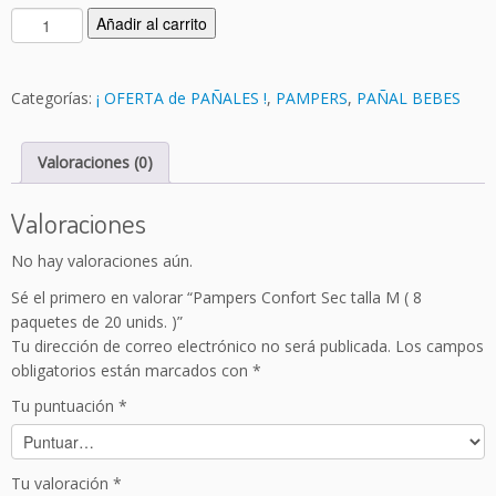
P
Añadir al carrito
a
m
p
Categorías:
¡ OFERTA de PAÑALES !
,
PAMPERS
,
PAÑAL BEBES
e
r
Valoraciones (0)
s
C
o
Valoraciones
n
No hay valoraciones aún.
f
o
Sé el primero en valorar “Pampers Confort Sec talla M ( 8
r
paquetes de 20 unids. )”
t
Tu dirección de correo electrónico no será publicada.
Los campos
S
obligatorios están marcados con
*
e
Tu puntuación
*
c
t
a
l
Tu valoración
*