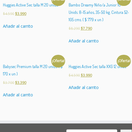
d
Huggies Active Sec talla M 20 unids.
Bambo Dreamy Niño/a Junior 10
s.
Unids. 8-15 años, 35-50 kg. Cintura 52-
)
$
4.590
$
3.990
c
105 cms. ( $ 779 x un )
Añadir al carrito
a
$
8.290
$
7.790
n
t
Añadir al carrito
i
d
a
¡Oferta!
¡Oferta!
d
Babysec Premium talla M 20 unids. ( $
Huggies Active Sec talla XXG 12 unids.
170 x un )
$
4.590
$
3.990
$
3.700
$
3.390
Añadir al carrito
Añadir al carrito