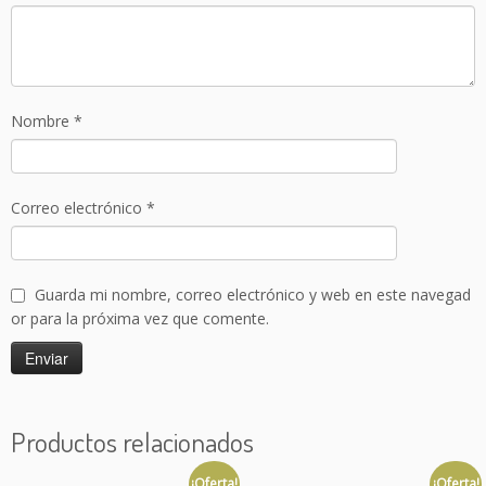
l
a
M
(
8
Nombre
*
p
a
q
u
Correo electrónico
*
e
t
e
Guarda mi nombre, correo electrónico y web en este navegad
s
or para la próxima vez que comente.
d
e
2
0
u
Productos relacionados
n
i
¡Oferta!
¡Oferta!