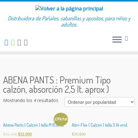
Buscar:
Distribuidora de Pañales, sabanillas y apositos, para niños y
Saltar
adultos.
al
contenido
ABENA PANTS : Premium Tipo
calzón, absorción 2,5 lt. aprox )
Mostrando los 4 resultados
¡Oferta!
Abena Pants ( Calzón ) talla M 15 unid.
Abri-Flex ( Calzón ) talla S 14 unid.
$
35.200
$
33.990
$
30.890