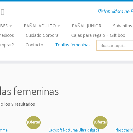
Distribuidora de P
EBES
PAÑAL ADULTO
PAÑAL JUNIOR
Sabanilla
Médicos
Cuidado Corporal
Cajas para regalo – Gift box
Buscar:
mprar?
Contacto
Toallas femeninas
las femeninas
o los 9 resultados
¡Oferta!
¡Oferta!
Femme
Ladysoft Nocturna Ultra delgada
Nosotras N