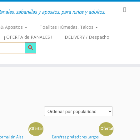
añales, sabanillas y apositos, para niños y adultos.
s & Apositos
Toallitas Húmedas, Talcos
¡ OFERTA de PAÑALES !
DELIVERY / Despacho
Botón de búsqueda
¡Oferta!
¡Oferta!
ormal sin Alas
Carefree protectores Largos