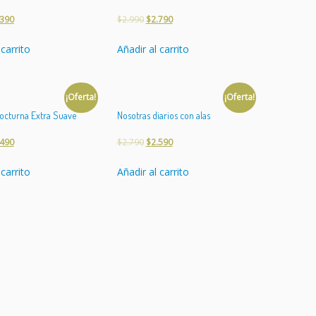
.390
$
2.990
$
2.790
 carrito
Añadir al carrito
¡Oferta!
¡Oferta!
octurna Extra Suave
Nosotras diarios con alas
.490
$
2.790
$
2.590
 carrito
Añadir al carrito