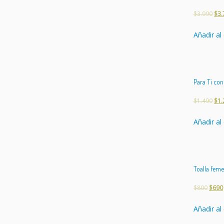
$
3.990
$
3.
Añadir al 
Para Ti con
$
1.490
$
1.
Añadir al 
Toalla feme
$
800
$
690
Añadir al 