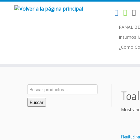
Buscar:
Saltar
PAÑAL B
al
contenido
Insumos 
¿Como Co
Buscar
Toal
por:
Buscar
Mostrand
Plenitud 