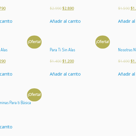
790
$
2.990
$
2.890
$
1.590
$
1
carrito
Añadir al carrito
Añadir al
¡Oferta!
¡Oferta!
 Alas
Para Ti Sin Alas
Nosotras N
290
$
1.400
$
1.200
$
1.690
$
1
carrito
Añadir al carrito
Añadir al
¡Oferta!
ninas Para ti Básica
carrito