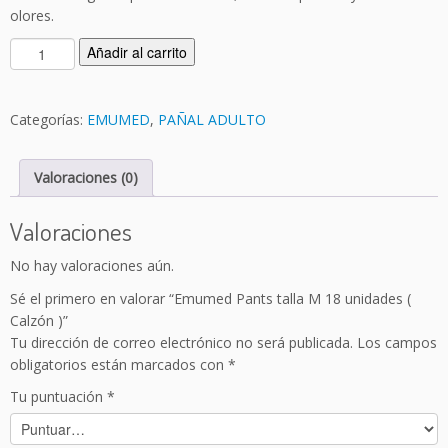
olores.
E
Añadir al carrito
m
u
m
Categorías:
EMUMED
,
PAÑAL ADULTO
e
d
Valoraciones (0)
P
a
n
Valoraciones
t
No hay valoraciones aún.
s
t
Sé el primero en valorar “Emumed Pants talla M 18 unidades (
a
Calzón )”
l
Tu dirección de correo electrónico no será publicada.
Los campos
l
obligatorios están marcados con
*
a
Tu puntuación
*
M
1
8