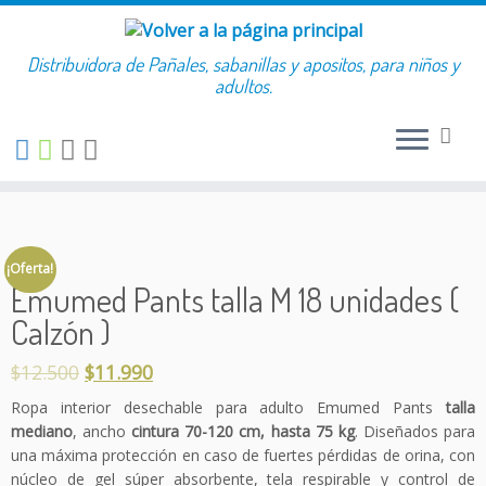
Buscar:
Distribuidora de Pañales, sabanillas y apositos, para niños y
Saltar
adultos.
al
contenido
¡Oferta!
Emumed Pants talla M 18 unidades (
Calzón )
$
12.500
$
11.990
Ropa interior desechable para adulto Emumed Pants
talla
mediano
, ancho
cintura 70-120 cm, hasta 75 kg
. Diseñados para
una máxima protección en caso de fuertes pérdidas de orina, con
núcleo de gel súper absorbente, tela respirable y control de