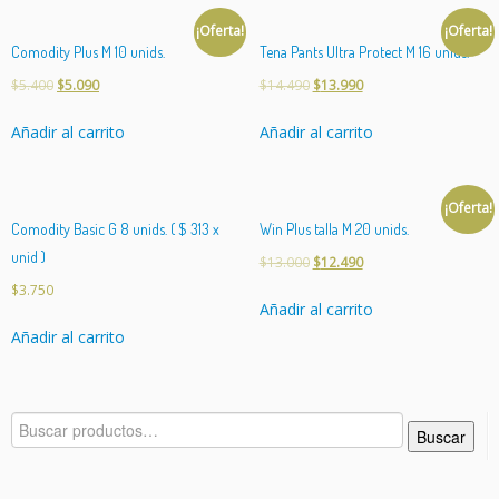
i
¡Oferta!
¡Oferta!
d
Comodity Plus M 10 unids.
Tena Pants Ultra Protect M 16 unids.
a
d
$
5.400
$
5.090
$
14.490
$
13.990
Añadir al carrito
Añadir al carrito
¡Oferta!
Comodity Basic G 8 unids. ( $ 313 x
Win Plus talla M 20 unids.
unid )
$
13.000
$
12.490
$
3.750
Añadir al carrito
Añadir al carrito
Buscar
Buscar
por: