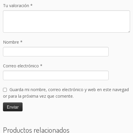
u
Tu valoración
*
n
i
d
a
d
Nombre
*
e
s
(
C
Correo electrónico
*
a
l
z
Guarda mi nombre, correo electrónico y web en este navegad
ó
or para la próxima vez que comente.
n
)
c
a
n
Productos relacionados
t