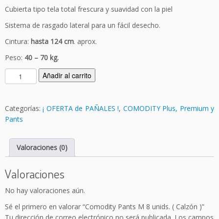
Cubierta tipo tela total frescura y suavidad con la piel
Sistema de rasgado lateral para un fácil desecho.
Cintura:
hasta 124 cm
. aprox.
Peso:
40 – 70 kg.
C
Añadir al carrito
o
m
o
Categorías:
¡ OFERTA de PAÑALES !
,
COMODITY Plus, Premium y
d
Pants
i
t
Valoraciones (0)
y
P
a
Valoraciones
n
No hay valoraciones aún.
t
s
Sé el primero en valorar “Comodity Pants M 8 unids. ( Calzón )”
M
Tu dirección de correo electrónico no será publicada.
Los campos