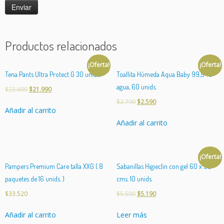
a
d
Productos relacionados
¡Oferta!
¡Oferta!
Tena Pants Ultra Protect G 30 unids.
Toallita Húmeda Aqua Baby 99,9 %
agua, 60 unids.
$
22.600
$
21.990
$
2.790
$
2.590
Añadir al carrito
Añadir al carrito
¡Oferta!
Pampers Premium Care talla XXG ( 8
Sabanillas Higieclin con gel 60 x 90
paquetes de 16 unids. )
cms. 10 unids.
$
33.520
$
5.500
$
5.190
Añadir al carrito
Leer más