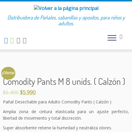
Buscar:
Distribuidora de Pañales, sabanillas y apositos, para niños y
Saltar
adultos.
al
contenido
¡Oferta!
Comodity Pants M 8 unids. ( Calzón )
$
6.400
$
5.990
Pañal Desechable para Adulto Comodity Pants ( Calzón )
Amplia zona de cintura elasticada para un ajuste perfecto,
libertad de movimiento y total discreción.
Super absorbente retiene la humedad y neutraliza olores.