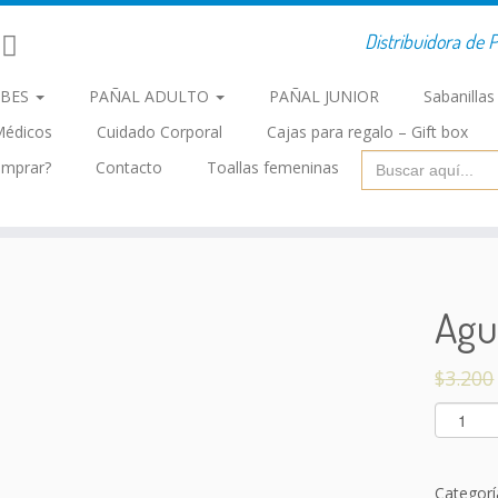
Distribuidora de P
EBES
PAÑAL ADULTO
PAÑAL JUNIOR
Sabanilla
Médicos
Cuidado Corporal
Cajas para regalo – Gift box
Buscar:
mprar?
Contacto
Toallas femeninas
Agu
$
3.200
A
g
u
a
Categorí