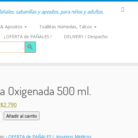
añales, sabanillas y apositos, para niños y adultos.
s & Apositos
Toallitas Húmedas, Talcos
¡ OFERTA de PAÑALES !
DELIVERY / Despacho
Botón de búsqueda
a Oxigenada 500 ml.
$
2.790
Añadir al carrito
as:
¡ OFERTA de PAÑALES !
,
Insumos Médicos