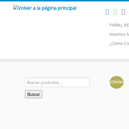
Buscar:
Saltar
PAÑAL B
al
contenido
Insumos 
¿Como Co
Buscar
¡Oferta!
por:
Buscar