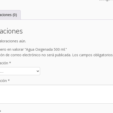
O
x
i
aciones (0)
g
e
raciones
n
a
aloraciones aún.
d
a
mero en valorar “Agua Oxigenada 500 ml.”
5
ión de correo electrónico no será publicada.
Los campos obligatorio
0
ación
*
0
m
l.
ación
*
c
a
n
t
i
d
*