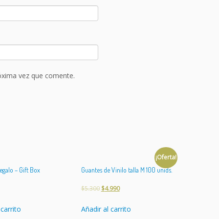
róxima vez que comente.
¡Oferta!
egalo – Gift Box
Guantes de Vinilo talla M 100 unids.
$
5.300
$
4.990
 carrito
Añadir al carrito