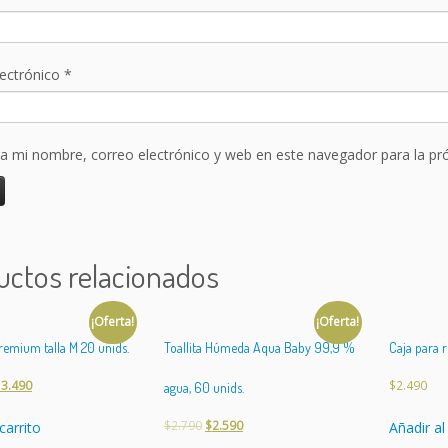
a
d
lectrónico
*
a mi nombre, correo electrónico y web en este navegador para la p
uctos relacionados
¡Oferta!
¡Oferta!
mium talla M 20 unids.
Toallita Húmeda Aqua Baby 99,9 %
Caja para r
13.490
$
2.490
agua, 60 unids.
$
2.790
$
2.590
carrito
Añadir al