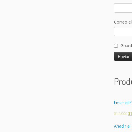
Correo e
Guard
Prod
Emumed Pre
$
14.000
$
Añadir al 